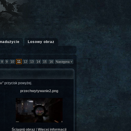
 nadużycie
Losowy obraz
11
8
9
10
12
13
14
15
16
Następna »
ów
" przycisk powyżej.
przechwytywanie2.png
Ściągnij obraz
|
Więcej informacji