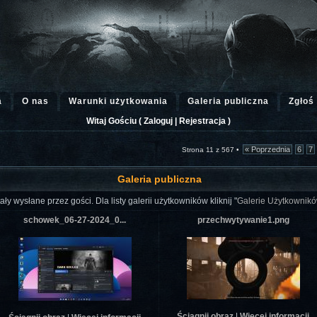
a
O nas
Warunki użytkowania
Galeria publiczna
Zgłoś
Witaj Gościu (
Zaloguj
|
Rejestracja
)
« Poprzednia
6
7
Strona 11 z 567 •
Galeria publiczna
ły wysłane przez gości. Dla listy galerii użytkowników kliknij "
Galerie Użytkownik
schowek_06-27-2024_0...
przechwytywanie1.png
Ściągnij obraz
|
Więcej informacji