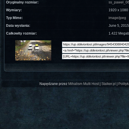
Oryginalny rozmiar:
ss_paweł_06
Wymiary:
1920 x 1080 
Typ Mime:
image/jpeg
Data wysłania:
June 5, 2015
Całkowity rozmiar:
1.422 Megab
Napędzane przez
Mihalism Multi Host
|
Stalker.pl
|
Polity