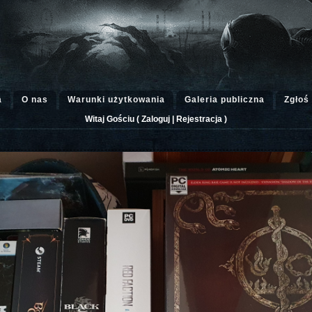
a
O nas
Warunki użytkowania
Galeria publiczna
Zgłoś
Witaj Gościu (
Zaloguj
|
Rejestracja
)