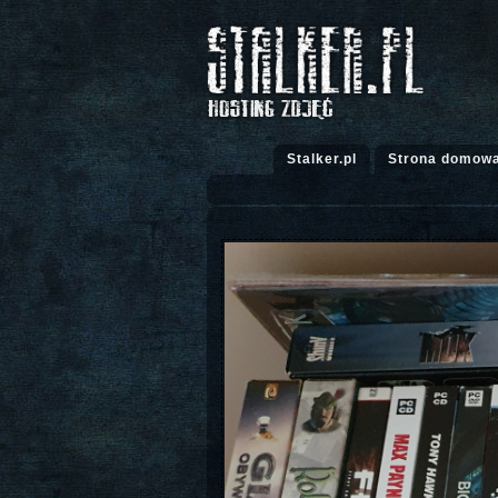
Stalker.pl
Strona domow