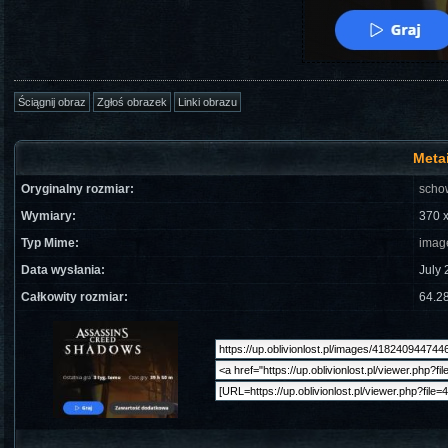
Meta
Oryginalny rozmiar:
scho
Wymiary:
370 x
Typ Mime:
imag
Data wysłania:
July 
Całkowity rozmiar:
64.28