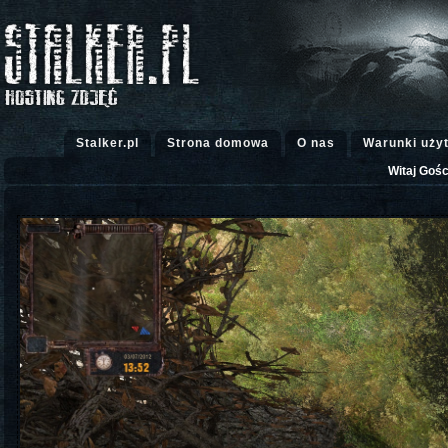
Stalker.pl
Strona domowa
O nas
Warunki uży
Witaj Gośc