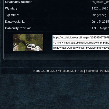
Oryginalny rozmiar:
ss_paweł_06
Wymiary:
1920 x 1080 
Typ Mime:
image/jpeg
Data wysłania:
June 5, 2015
Całkowity rozmiar:
1.300 Megab
Napędzane przez
Mihalism Multi Host
|
Stalker.pl
|
Polity