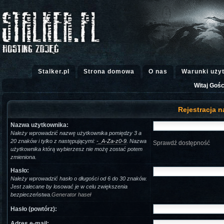
Stalker.pl
Strona domowa
O nas
Warunki uży
Witaj Gośc
Rejestracja n
Nazwa użytkownika:
Należy wprowadzić nazwę użytkownika pomiędzy 3 a
20 znaków i tylko z następującymi:
-_A-Za-z0-9
. Nazwa
Sprawdź dostępność
użytkownika którą wybierzesz nie możę zostać potem
zmieniona.
Hasło:
Należy wprowadzić hasło o długości od 6 do 30 znaków.
Jest zalecane by losować je w celu zwiększenia
bezpieczeństwa.
Generator haseł
Hasło (powtórz):
Adres e-mail: