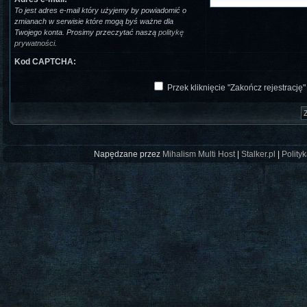
To jest adres e-mail który użyjemy by powiadomić o
zmianach w serwisie które mogą byś ważne dla
Twojego konta. Prosimy przeczytać naszą
politykę
prywatności
.
Kod CAPTCHA:
Przek kliknięcie "Zakończ rejestrację
Napędzane przez
Mihalism Multi Host
|
Stalker.pl
|
Polity