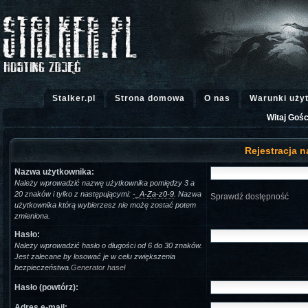
Stalker.pl
Strona domowa
O nas
Warunki uży
Witaj Gośc
Rejestracja n
Nazwa użytkownika:
Należy wprowadzić nazwę użytkownika pomiędzy 3 a
20 znaków i tylko z następującymi:
-_A-Za-z0-9
. Nazwa
Sprawdź dostępność
użytkownika którą wybierzesz nie możę zostać potem
zmieniona.
Hasło:
Należy wprowadzić hasło o długości od 6 do 30 znaków.
Jest zalecane by losować je w celu zwiększenia
bezpieczeństwa.
Generator haseł
Hasło (powtórz):
Adres e-mail: