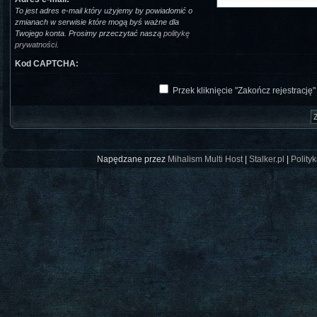
To jest adres e-mail który użyjemy by powiadomić o
zmianach w serwisie które mogą byś ważne dla
Twojego konta. Prosimy przeczytać naszą
politykę
prywatności
.
Kod CAPTCHA:
Przek kliknięcie "Zakończ rejestrację
Napędzane przez
Mihalism Multi Host
|
Stalker.pl
|
Polity