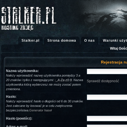
Stalker.pl
Strona domowa
O nas
Warunki uży
Witaj Gośc
Rejestracja n
Nazwa użytkownika:
Należy wprowadzić nazwę użytkownika pomiędzy 3 a
20 znaków i tylko z następującymi:
-_A-Za-z0-9
. Nazwa
Sprawdź dostępność
użytkownika którą wybierzesz nie możę zostać potem
zmieniona.
Hasło:
Należy wprowadzić hasło o długości od 6 do 30 znaków.
Jest zalecane by losować je w celu zwiększenia
bezpieczeństwa.
Generator haseł
Hasło (powtórz):
Adres e-mail: