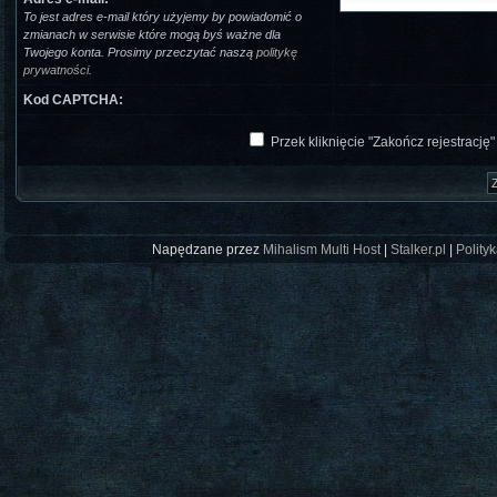
To jest adres e-mail który użyjemy by powiadomić o
zmianach w serwisie które mogą byś ważne dla
Twojego konta. Prosimy przeczytać naszą
politykę
prywatności
.
Kod CAPTCHA:
Przek kliknięcie "Zakończ rejestrację
Napędzane przez
Mihalism Multi Host
|
Stalker.pl
|
Polity