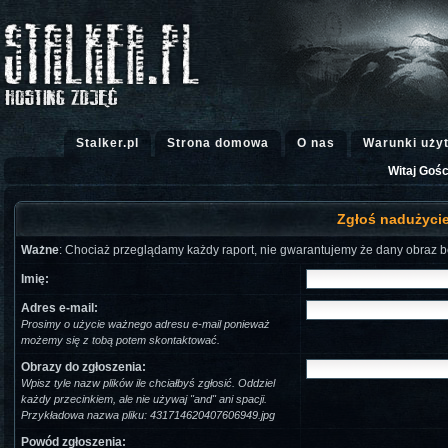
Stalker.pl
Strona domowa
O nas
Warunki uży
Witaj Gośc
Zgłoś nadużycie 
Ważne
: Chociaż przeglądamy każdy raport, nie gwarantujemy że dany obraz b
Imię:
Adres e-mail:
Prosimy o użycie ważnego adresu e-mail ponieważ
możemy się z tobą potem skontaktować.
Obrazy do zgłoszenia:
Wpisz tyle nazw plików ile chciałbyś zgłosić. Oddziel
każdy przecinkiem, ale nie używaj "and" ani spacji.
Przykładowa nazwa pliku: 431714620407606949.jpg
Powód zgłoszenia: