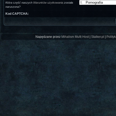
Która część naszych
Warunków użytkowania
została
naruszona?
Kod CAPTCHA:
Napędzane przez
Mihalism Multi Host
|
Stalker.pl
|
Polity