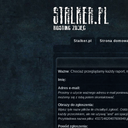
Stalker.pl
Strona domow
Ważne
: Chociaż przeglądamy każdy raport, 
Imię:
Adres e-mail:
Prosimy o użycie ważnego adresu e-mail poniewa
możemy się z tobą potem skontaktować.
Obrazy do zgłoszenia:
Wpisz tyle nazw plików ile chciałbyś zgłosić. Oddzi
każdy przecinkiem, ale nie używaj "and" ani spacji
Przykładowa nazwa pliku: 431714620407606949.j
Powód zgłoszenia: