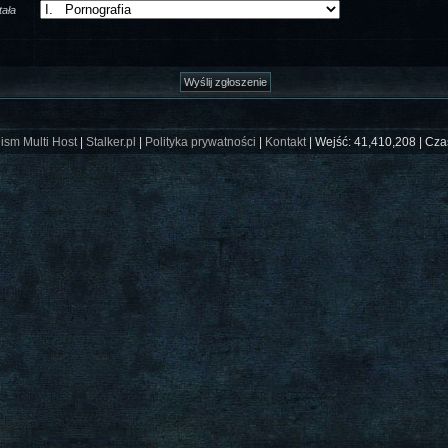
ała
ism Multi Host
|
Stalker.pl
|
Polityka prywatności
|
Kontakt
| Wejść: 41,410,208 | Cza