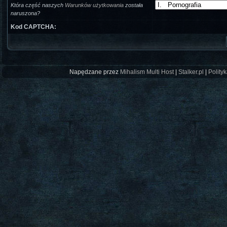
Która część naszych
Warunków użytkowania
została
naruszona?
Kod CAPTCHA:
Napędzane przez
Mihalism Multi Host
|
Stalker.pl
|
Polity