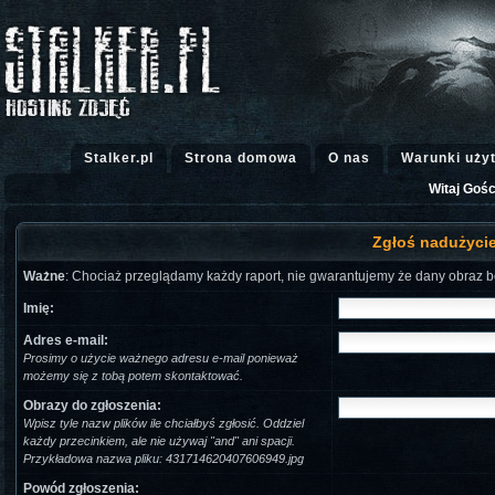
Stalker.pl
Strona domowa
O nas
Warunki uży
Witaj Gośc
Zgłoś nadużycie 
Ważne
: Chociaż przeglądamy każdy raport, nie gwarantujemy że dany obraz b
Imię:
Adres e-mail:
Prosimy o użycie ważnego adresu e-mail ponieważ
możemy się z tobą potem skontaktować.
Obrazy do zgłoszenia:
Wpisz tyle nazw plików ile chciałbyś zgłosić. Oddziel
każdy przecinkiem, ale nie używaj "and" ani spacji.
Przykładowa nazwa pliku: 431714620407606949.jpg
Powód zgłoszenia: