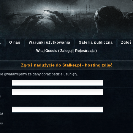
a
O nas
Warunki użytkowania
Galeria publiczna
Zgłoś
Witaj Gościu (
Zaloguj
|
Rejestracja
)
Zgłoś nadużycie do Stalker.pl - hosting zdjęć
nie gwarantujemy że dany obraz będzie usunięty.
ż
el
.
pg