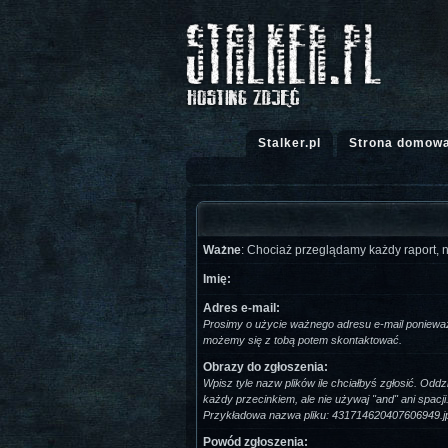
Stalker.pl
Strona domow
Ważne
: Chociaż przeglądamy każdy raport, 
Imię:
Adres e-mail:
Prosimy o użycie ważnego adresu e-mail poniewa
możemy się z tobą potem skontaktować.
Obrazy do zgłoszenia:
Wpisz tyle nazw plików ile chciałbyś zgłosić. Oddzi
każdy przecinkiem, ale nie używaj "and" ani spacji
Przykładowa nazwa pliku: 431714620407606949.j
Powód zgłoszenia: