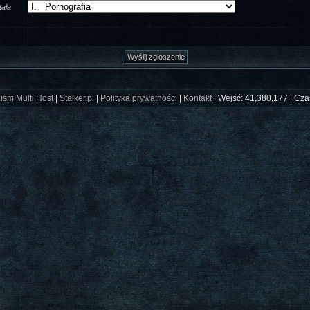
ała
ism Multi Host
|
Stalker.pl
|
Polityka prywatności
|
Kontakt
| Wejść: 41,380,177 | Cza